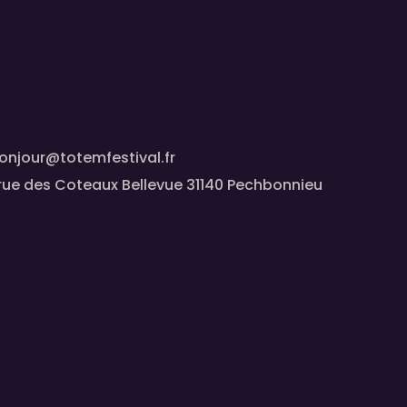
onjour@totemfestival.fr
 rue des Coteaux Bellevue 31140 Pechbonnieu
ram
olitique de confidentialité & mentions légales